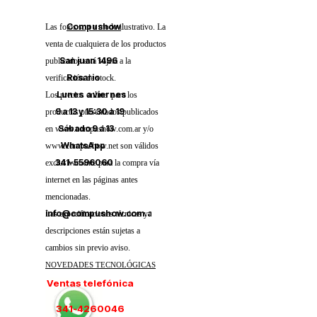
Compushow
Las fotos son a modo ilustrativo. La
venta de cualquiera de los productos
San juan 1496
publicados está sujeta a la
Rosario
verificación de stock.
Lunes a viernes
Los precios online para los
9 a 13 y 15:30 a 19
productos presentados/publicados
Sábado 9 a 13
en www.compushow.com.ar y/o
WhatsApp
www.compushow.net son válidos
341-5596060
exclusivamente para la compra vía
internet en las páginas antes
mencionadas.
info@compushow.com.ar
Las especificaciones técnicas y
descripciones están sujetas a
cambios sin previo aviso.
NOVEDADES TECNOLÓGICAS
Ventas telefónica
341-4260046