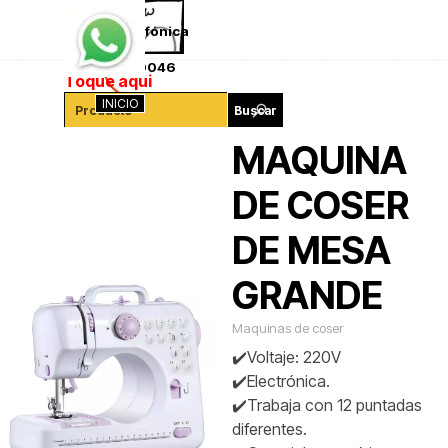
Vaya al Contenido
Saltar menú
Ventas telefónica
341-4260046
Toque aqui
INICIO
Buscar
MAQUINA
DE COSER
DE MESA
GRANDE
Maquinas de coser
✔️Voltaje: 220V
✔️Electrónica.
✔️Trabaja con 12 puntadas
diferentes.