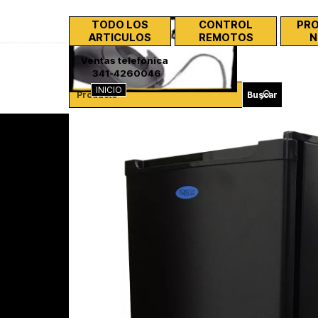
Vaya al Contenido
TODO LOS
CONTROL
PR
ARTICULOS
REMOTOS
N
Ventas telefónica
341-4260046
INICIO
Buscar