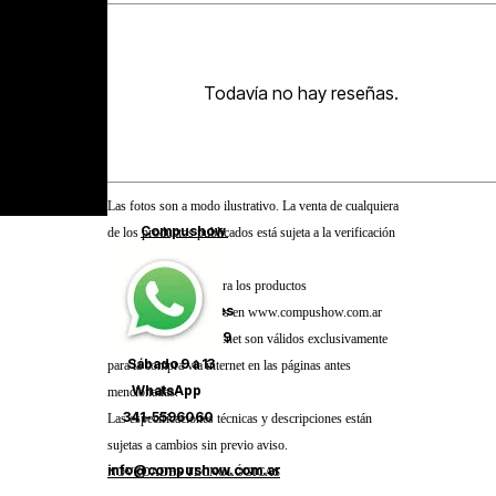
Todavía no hay reseñas.
Las fotos son a modo ilustrativo. La venta de cualquiera
Compushow
de los productos publicados está sujeta a la verificación
San juan 1496
de stock.
Rosario
Los precios online para los productos
Lunes a viernes
presentados/publicados en www.compushow.com.ar
9 a 13 y 15:30 a 19
y/o www.compushow.net son válidos exclusivamente
Sábado 9 a 13
para la compra vía internet en las páginas antes
WhatsApp
mencionadas.
341-5596060
Las especificaciones técnicas y descripciones están
sujetas a cambios sin previo aviso.
info@compushow.com.ar
NOVEDADES TECNOLÓGICAS