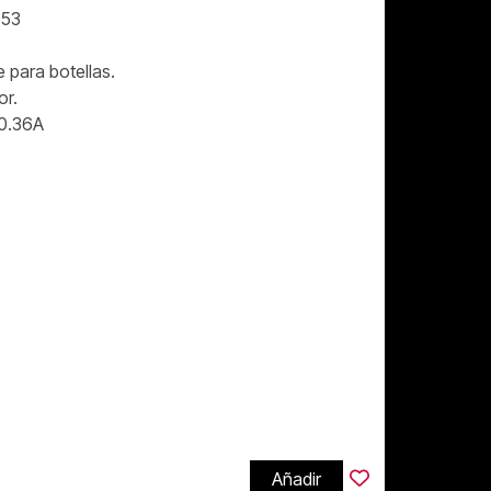
 53
e para botellas.
or.
 0.36A
Añadir