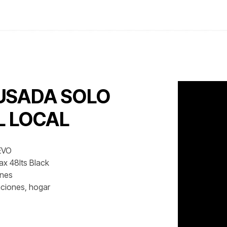
▼
USADA SOLO
L LOCAL
EVO
ax 48lts Black
ones
taciones, hogar