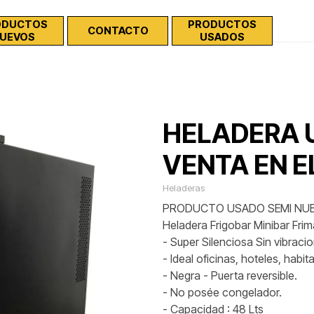
Saltar menú
ODUCTOS
PRODUCTOS
▼
CONTACTO
▼
▼
UEVOS
USADOS
HELADERA 
VENTA EN E
Heladeras
PRODUCTO USADO SEMI NU
Heladera Frigobar Minibar Frim
- Super Silenciosa Sin vibraci
- Ideal oficinas, hoteles, habi
- Negra - Puerta reversible.
- No posée congelador.
- Capacidad : 48 Lts